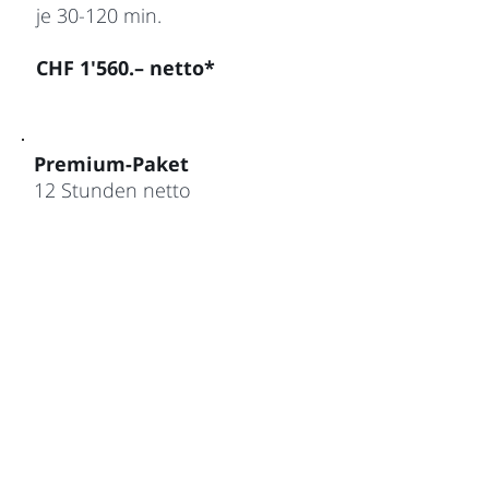
je 30-120 min.
CHF 1'560.– netto*
Premium-Paket
12 Stunden netto
Zeitfenster
nach Absprache
CHF 2'260.– netto*
* Preise exkl. MwSt